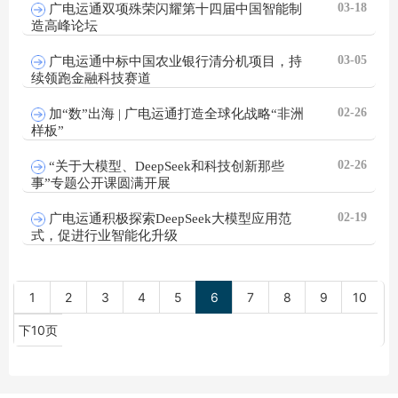
03-18
广电运通双项殊荣闪耀第十四届中国智能制
造高峰论坛
03-05
广电运通中标中国农业银行清分机项目，持
续领跑金融科技赛道
02-26
加“数”出海 | 广电运通打造全球化战略“非洲
样板”
02-26
“关于大模型、DeepSeek和科技创新那些
事”专题公开课圆满开展
02-19
广电运通积极探索DeepSeek大模型应用范
式，促进行业智能化升级
1
2
3
4
5
6
7
8
9
10
下10页