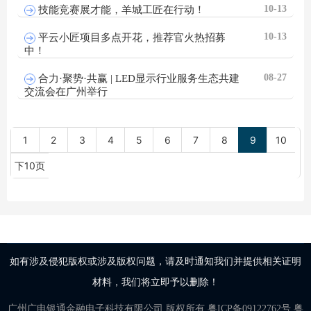
10-13
技能竞赛展才能，羊城工匠在行动！
10-13
平云小匠项目多点开花，推荐官火热招募
中！
08-27
合力·聚势·共赢 | LED显示行业服务生态共建
交流会在广州举行
1
2
3
4
5
6
7
8
9
10
下10页
如有涉及侵犯版权或涉及版权问题，请及时通知我们并提供相关证明
材料，我们将立即予以删除！
广州广电银通金融电子科技有限公司
版权所有
粤ICP备09122762号
粤